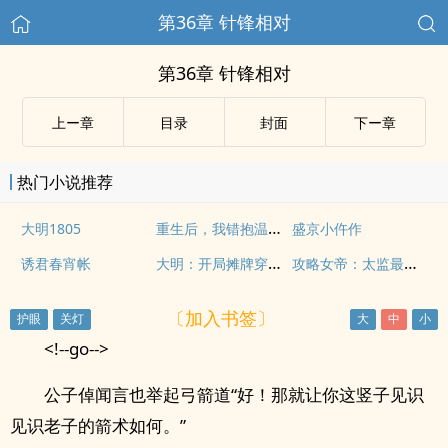
第36章 针锋相对
第36章 针锋相对
上ー章
目录
封面
下ー章
热门小说推荐
重生后，我错抱温柔暴君大腿
大明1805
盛京小仵作
大明：开局摊牌穿越者，老朱懵了
攻略女帝：太监最风流
诱君春宵帐
〔加入书签〕
<!--go-->
公子倬闻言也举起弓箭道“好！那就让你这竖子见识
见识老子的箭术如何。”