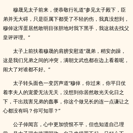
穆晟见太子前来，便恭敬行礼道“参见太子殿下，臣
弟并无大碍，只是臣属下都受了不轻的伤，我真没想到，
穆倬这浑蛋居然敢明目张胆地对我下黑手，我这就去找父
皇评评理。”
太子上前扶着穆晟的肩膀安慰道“晟弟，稍安勿躁，
这是我们兄弟之间的冲突，满朝文武也都在边上看着呢，
闹大了对谁都不好。”
太子转头面色一变厉声道“穆倬，你过来，你平日仗
着李夫人的宠爱无法无天，没想到你居然敢光天化日之
下，干出戕害兄弟的蠢事，你这个做兄长的连一点谦让之
心都没有吗？你可知罪？”
公子倬闻言，心中更加愤恨不平，但也知道自己理