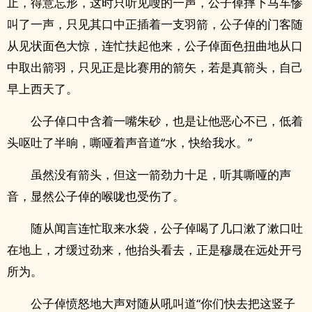
止，得意忘形，这时只听见嗖的一声，公子倬摔下马车惨
叫了一声，只见其口中正插着一支羽箭，公子倬的门客随
从见状面色大惊，连忙扶起他来，公子倬面色扭曲地从口
中取出箭羽，只见正是比赛用的箭矢，若是真箭头，自己
早上西天了。
公子倬口中含着一嘴朱砂，也是让他恶心不已，低着
头呕吐了半晌，嘶哑着声音道“水，快给我水。”
虽然没有箭头，但这一箭劲力十足，听其嘶哑的声
音，显然公子倬的喉咙也受伤了。
随从闻言连忙取来水袋，公子倬喝了几口漱了漱口吐
在地上，才缓过劲来，他抬头看去，正是穆晟在远处开弓
所为。
公子倬愤怒地大声对随从吼叫道“你们快去把这竖子