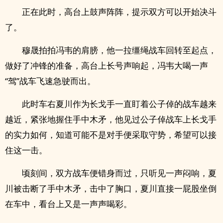
正在此时，高台上鼓声阵阵，提示双方可以开始决斗
了。
穆晟拍拍冯韦的肩膀，他一拉缰绳战车回转至起点，
做好了冲锋的准备，高台上长号声响起，冯韦大喝一声
“驾”战车飞速急驶而出。
此时车右夏川作为长戈手一直盯着公子倬的战车越来
越近，紧张地握住手中木矛，他见过公子倬战车上长戈手
的实力如何，知道可能不是对手便采取守势，希望可以接
住这一击。
顷刻间，双方战车便错身而过，只听见一声闷响，夏
川被击断了手中木矛，击中了胸口，夏川直接一屁股坐倒
在车中，看台上又是一声声喝彩。