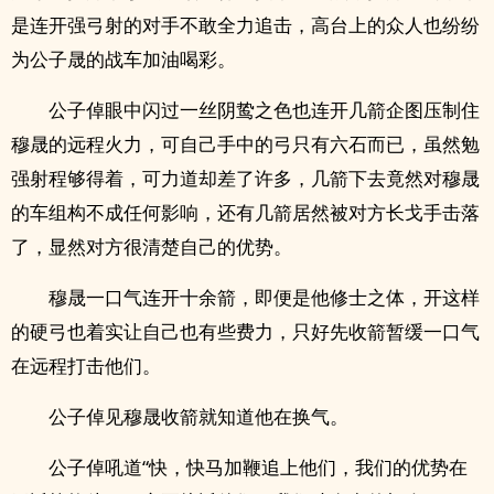
是连开强弓射的对手不敢全力追击，高台上的众人也纷纷
为公子晟的战车加油喝彩。
公子倬眼中闪过一丝阴鸷之色也连开几箭企图压制住
穆晟的远程火力，可自己手中的弓只有六石而已，虽然勉
强射程够得着，可力道却差了许多，几箭下去竟然对穆晟
的车组构不成任何影响，还有几箭居然被对方长戈手击落
了，显然对方很清楚自己的优势。
穆晟一口气连开十余箭，即便是他修士之体，开这样
的硬弓也着实让自己也有些费力，只好先收箭暂缓一口气
在远程打击他们。
公子倬见穆晟收箭就知道他在换气。
公子倬吼道“快，快马加鞭追上他们，我们的优势在