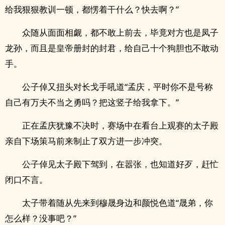
给我狠狠教训一顿，都愣着干什么？快去啊？”
众随从面面相觑，都不敢上前去，毕竟对方也是凤子
龙孙，而且是皇帝册封的封君，给自己十个狗胆也不敢动
手。
公子倬又扭头对长戈手吼道“孟庆，平时你不是号称
自己有万夫不当之勇吗？把这竖子给我拿下。”
正在孟庆犹豫不决时，赛场中在看台上观赛的太子殿
亲自下场策马前来制止了双方进一步冲突。
公子倬见太子殿下驾到，在嚣张，也知道好歹，赶忙
闭口不言。
太子带着随从先来到穆晟身边和颜悦色道“晟弟，你
怎么样？没事吧？”