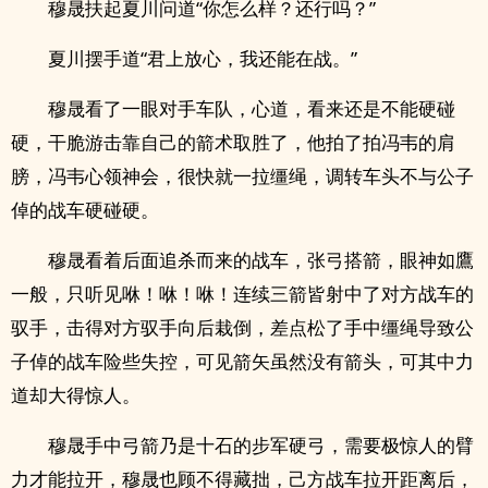
穆晟扶起夏川问道“你怎么样？还行吗？”
夏川摆手道“君上放心，我还能在战。”
穆晟看了一眼对手车队，心道，看来还是不能硬碰
硬，干脆游击靠自己的箭术取胜了，他拍了拍冯韦的肩
膀，冯韦心领神会，很快就一拉缰绳，调转车头不与公子
倬的战车硬碰硬。
穆晟看着后面追杀而来的战车，张弓搭箭，眼神如鷹
一般，只听见咻！咻！咻！连续三箭皆射中了对方战车的
驭手，击得对方驭手向后栽倒，差点松了手中缰绳导致公
子倬的战车险些失控，可见箭矢虽然没有箭头，可其中力
道却大得惊人。
穆晟手中弓箭乃是十石的步军硬弓，需要极惊人的臂
力才能拉开，穆晟也顾不得藏拙，己方战车拉开距离后，