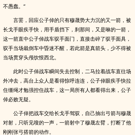
不愚蠢。”
言罢，回应公子倬的只有穆晟势大力沉的又一箭，被
长戈手眼疾手快，用手盾挡下，刹那间，又是咻的一箭，
这一箭直中公子倬战车驭手面门，直接击碎了驭手面具，
驭手当场栽倒车中昏迷不醒，若此箭是真箭头，少不得被
当场贯穿头颅饮恨西北。
此时公子倬战车瞬间失去控制，二马拉着战车直往场
外冲去，高台上众人是看得惊呼连连，公子倬眼疾手快拉
住缰绳才勉强控住战车，这一局所有人都看得出来，公子
倬必败无疑。
公子倬把战车交给长戈手驾驭，自己抽出弓箭与穆晟
对射，只听见嗖的一声，一箭射中了穆晟左臂，打断了他
刚刚张弓搭箭的动作。