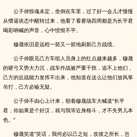
公子倬惊魂未定，坐倒在车里，过了好一会儿才慢慢
从懵逼状态中醒转过来，他看了看赛场四周都是为长平君
喝彩呐喊的声音，心中愤恨不平。
穆晟依旧是远程一箭又一箭地刷新己方战绩。
公子倬眼见己方车组人员身上的红点越来越多，穆晟
的硬弓又势大力沉，战车作战被严重干扰，追不上他们，
己方的近战能力发挥不出来，他知道在这么让他们放风筝
吊打，己方必输无疑。
公子倬不由心上计来，朝着穆晟战车大喊道“长平
君，你如果是个好汉，就与我等近身格斗，才不失男儿本
色。”
穆晟笑道“笑话，我何必以己之短，攻彼之所长，岂