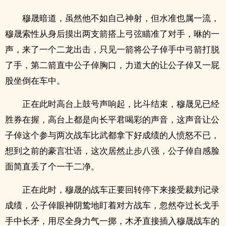
穆晟暗道，虽然他不如自己神射，但水准也属一流，
穆晟索性从身后摸出两支箭搭上弓弦瞄准了对手，咻的一
声，来了一个二龙出击，只见一箭将公子倬手中弓箭打脱
了手，第二箭直中公子倬胸口，力道大的让公子倬又一屁
股坐倒在车中。
正在此时高台上鼓号声响起，比斗结束，穆晟见已经
胜券在握，高台上都是向长平君喝彩的声音，这声音让公
子倬这个参与两次战车比武都拿下好成绩的人愤怒不已，
想到之前的豪言壮语，这次居然止步八强，公子倬自感脸
面简直丢了个一干二净。
正在此时，穆晟的战车正要回转停下来接受裁判记录
成绩，公子倬眼神阴鸷地盯着对方战车，忽然夺过长戈手
手中长矛，用尽全身力气一掷，木矛直接插入穆晟战车的