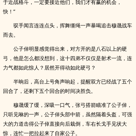
于近战格斗，一定要接近他们，我们才有赢的机会，
快！”
驭手闻言连连点头，挥舞缰绳一声暴喝追击穆晟战车
而去。
公子倬明显感觉得出来，对方开的是八石以上的硬
弓，他是怎么都没想到，这十四弟不仅仅是射术一流，连
力气都如此惊人？居然开得动如此硬弓？
半晌后，高台上号角声响起，提醒双方已经战了五个
回合了，还剩下五个回合的时间决胜负。
穆晟缓了缓，深吸一口气，张弓搭箭瞄准了公子倬，
只听见咻的一声，公子倬头部中箭，虽然隔着头盔，可强
大的力道击得公子倬直接向后栽倒，车右长戈手见状大
惊，连忙一把拉起来了自家公子。