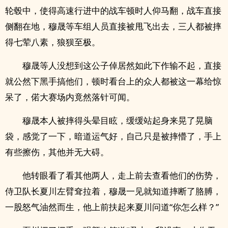
轮毂中，使得高速行进中的战车顿时人仰马翻，战车直接
侧翻在地，穆晟等车组人员直接被甩飞出去，三人都被摔
得七荤八素，狼狈至极。
穆晟等人没想到这公子倬居然如此下作输不起，直接
就公然下黑手搞他们，顿时看台上的众人都被这一幕给惊
呆了，偌大赛场内竟然落针可闻。
穆晟本人被摔得头晕目眩，缓缓站起身来晃了晃脑
袋，感觉了一下，暗道运气好，自己只是被摔懵了，手上
有些擦伤，其他并无大碍。
他转眼看了看其他两人，走上前去查看他们的伤势，
侍卫队长夏川左臂耷拉着，穆晟一见就知道摔断了胳膊，
一股怒气油然而生，他上前扶起来夏川问道“你怎么样？”