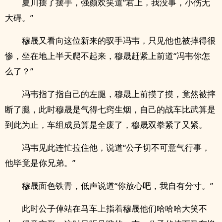
夏川摆了摆手，强颜欢笑道“君上，我没事，小伤无
大碍。”
穆晟又看向这位新来的驭手冯韦，只见他也被摔得很
惨，坐在地上半天爬不起来，穆晟赶紧上前道“冯韦你怎
么了？”
冯韦指了指自己的左腿，穆晟上前摸了摸，竟然被摔
断了腿，此时穆晟是气得七窍生烟，自己的战车比武算是
到此为止，车组成员算是全废了，穆晟双拳紧了又紧。
冯韦见此连忙拉住他，说道“公子切不可意气行事，
他毕竟是你兄弟。”
穆晟面色铁青，低声说道“你放心吧，我自有分寸。”
此时公子倬站在马车上指着穆晟他们哈哈哈大笑不