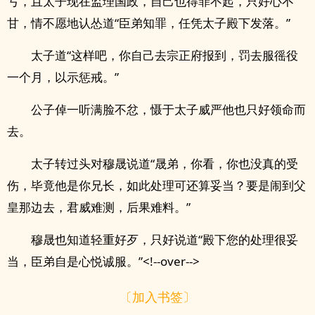
亏，且太子现在监理国政，自己也得罪不起，只好心不
甘，情不愿地认怂道“臣弟知罪，任凭太子殿下发落。”
太子道“这样吧，你自己去宗正府报到，罚去服徭役
一个月，以示惩戒。”
公子倬一听满脸不忿，慑于太子威严他也只好领命而
去。
太子转过头对穆晟说道“晟弟，你看，你也没真的受
伤，毕竟他是你兄长，如此处理可还算妥当？要是闹到父
皇那边去，君威难测，后果难料。”
穆晟也知道轻重好歹，只好说道“殿下您的处理很妥
当，臣弟自是心悦诚服。”<!--over-->
〔加入书签〕