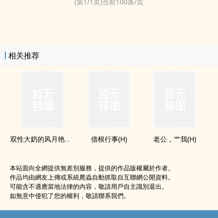
(第
1
/
1
页)当前
100
条/页
相关推荐
双性大奶的风月艳事(H)
借根行事(H)
老公，艹我(H)
本站面向全網提供無差別服務，提供的作品版權屬於作者。
作品均由網友上傳或系統爬蟲自動抓取自互聯網公開資料。
可能含不適應當地法律的內容，敬請用戶自主識別退出。
如無意中侵犯了您的權利，敬請聯系我們。