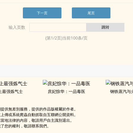
下一页
尾页
输入页数
(第
1
/
2
页)当前
100
条/页
上最强炼气士
庶妃惊华：一品毒医
钢铁蒸汽与
網提供無差別服務，提供的作品版權屬於作者。
友上傳或系統爬蟲自動抓取自互聯網公開資料。
應當地法律的內容，敬請用戶自主識別退出。
犯了您的權利，敬請聯系我們。