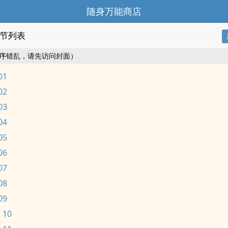
随身万能商店
节列表
序错乱，请先访问封面）
01
02
03
04
05
06
07
08
09
 10