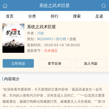
系统之武术巨星
首页
分类
排行
搜索
足迹
系统之武术巨星
作者：
川娃
类别：
BQGINFO
/
排行榜
/
连载
2020-03-16 18:30:05
更新时间：
最新章节：
完本感言
立即阅读
章节目录
加入书架
内容简介
“欢迎收看华夏新闻，今天新闻的主要内容有：丽晶高速发生一起车
祸，车内的人都有内力护体，没有造​​成‌‎­人­员伤亡。” “一位流浪汉遭遇
藏獒袭击，施展打狗棒法将藏獒打死，被藏獒主人天价索赔。” “第18
届食神大赛结束，美食阁的李师傅以烈火掌烹饪的‘干柴烈火’汤夺魁，