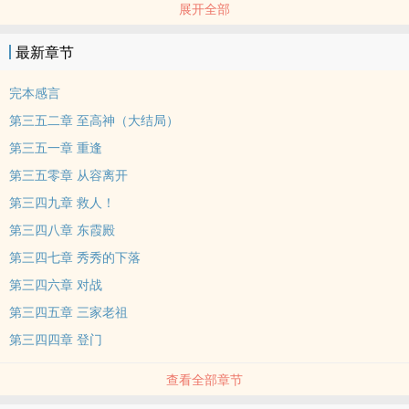
展开全部
成为新的食神。”...........且看宅男何勇如何凭借系统，一步步在这个武
功繁盛的世界，成为食神、灌篮高手、足球神话、象棋宗师、美发匠
最新章节
神......最终成为一代另类的武术巨星。
本站提示：各位书友要是觉得《系统之武术巨星》还不错的话请不要
完本感言
忘记向您QQ群和微博里的朋友推荐哦！
第三五二章 至高神（大结局）
第三五一章 重逢
第三五零章 从容离开
第三四九章 救人！
第三四八章 东霞殿
第三四七章 秀秀的下落
第三四六章 对战
第三四五章 三家老祖
第三四四章 登门
查看全部章节