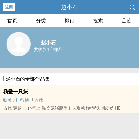
赵小石
返回
首页
分类
排行
搜索
足迹
赵小石
共收录 1 部作品
赵小石的全部作品集
我爱一只妖
耽美
/
排行榜
连载
古代 穿越 主仆年上 温柔宠溺腹黑主人攻X财迷冒失调皮受 HE