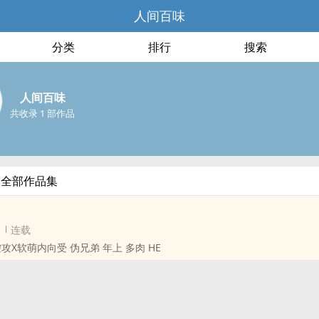
人间百味
分类
排行
搜索
人间百味
共收录 1 部作品
的全部作品集
连载
现代 腹黑弟控攻X软萌内向受 伪兄弟 年上 多肉 HE