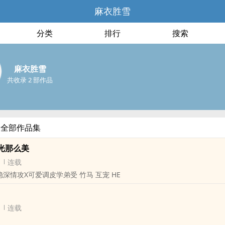
麻衣胜雪
分类
排行
搜索
麻衣胜雪
共收录 2 部作品
的全部作品集
光那么美
连载
现代 年上 沉稳深情攻X可爱调皮学弟受 竹马 互宠 HE
连载