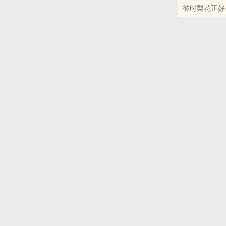
彼时梨花正好
后来时光荏苒
文案苦手rar
食用说明：
1.CP：陈
2.配角CP为
3.古代架空