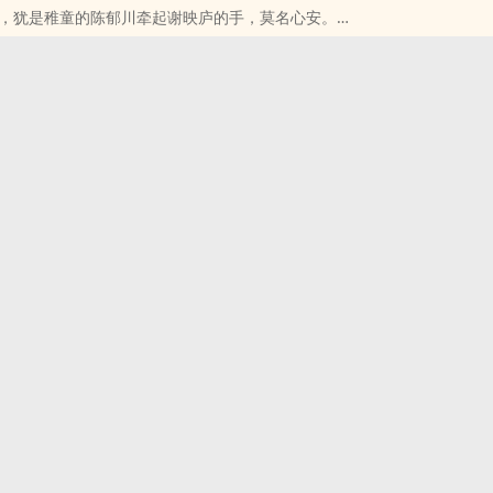
，犹是稚童的陈郁川牵起谢映庐的手，莫名心安。
，他抱住那个长身玉立的少年，只觉得自己抱住了天下。
r;_rarr;其实就是竹马一起长大然后日渐生情在一起的故事。
郁川X谢映庐，攻受双洁，竹马年上，不逆不拆。
一对BL一对BG，均双洁。
，所有CP均无豆腐无炮灰总之全文是琐碎日