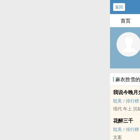
返回
首页
麻衣胜雪
我说今晚月
耽美
/
排行榜
花醉三千
耽美
/
排行榜
文案