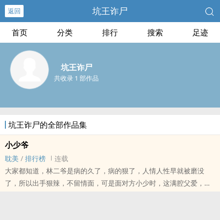
坑王诈尸
返回
首页
分类
排行
搜索
足迹
坑王诈尸
共收录 1 部作品
坑王诈尸的全部作品集
小少爷
耽美
/
排行榜
连载
大家都知道，林二爷是病的久了，病的狠了，人情人性早就被磨没
了，所以出手狠辣，不留情面，可是面对方小少时，这满腔父爱，到
底是打哪儿来的？
年上 HE 好看