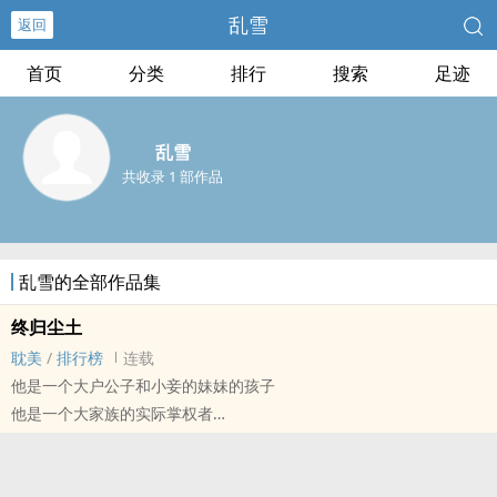
乱雪
返回
首页
分类
排行
搜索
足迹
乱雪
共收录 1 部作品
乱雪的全部作品集
终归尘土
耽美
/
排行榜
连载
他是一个大户公子和小妾的妹妹的孩子
他是一个大家族的实际掌权者
他是新**的执行官员
他投身了革命
他娶妻生子