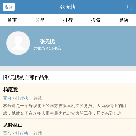
张无忧
返回
首页
分类
排行
搜索
足迹
张无忧
共收录 4 部作品
张无忧的全部作品集
我愿意
百合
/
排行榜
连载
林芳逸是一个辞职北上的南方省级某机关公务员。因为感情上的困
惑，她放弃了在众多人眼中最为稳定安逸的工作，只身来到北京，打
算开启新的生活。
龙吟巫山
沈冰是香港沈氏集团的嫡长小姐，由于父亲有意将企业交由私生子继
百合
/
排行榜
连载
承，甚至还意图干涉她的婚姻，是以她以退为进，来到北京发展地产