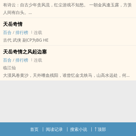
有诗云：自古少年贪风流，红尘游戏不知愁。 一朝金风逢玉露，方羡
公司，试图借着改革开放十几年后腾飞的大陆经济东风，夺取自己在
人间有白头。
沈氏应有的利益。
秦繁漪：秦氏药业千金大小姐，一朝穿越至上古洪荒时代，方知自己
两个不同成长背景、又有着不同的目的的女人走到一起，不知又会产
天岳奇情
竟是九爪神龙转世真身。
生怎样的故事？敬请期待。
百合
/
排行榜
连载
龙行云：龙皇之长女，身为九爪金龙。游历天下之际遇见灵巫族巫清
古代 武侠 副CP为BG HE
竹，两情相悦，私定终身，却因阴差阳错，造就了一副‍‎浪­‎‍荡‎​​性子。
巫清竹：灵巫族巫女，女娲转世真身，生性外柔内刚，时刻以灵巫族
天岳奇情之风起边塞
安危为己任，面冷心热，胸有丘壑。
百合
/
排行榜
连载
胡灵姬：九尾灵狐，千年修为。姿容绝代，性情黠慧，敢爱敢恨，佳
临江仙
人无双。
大漠风卷黄沙，天外嗜血残阳，谁曾忆金戈铁马，山高水远处，何处
一人一狐，一龙一巫，前生今世，爱恨纠葛，真可谓“前世夙缘
是故-乡？
一剑飘零天涯，碧血浸染红花，若非念鸳盟前定，晚晴杏花时，细雨
燕双-飞。
神宗三年，先帝嫡四公主赵宁奉旨和亲契丹，却在逃婚路上被昔日坠
崖幸存的蔷薇门门主楚清溪所救。
一个曾万千宠爱集一身，一个乃一剑斩落万人头，当金枝玉叶遇到混
世魔头，不知会擦出怎样的火花？敬请期待。
首页
阅读记录
搜索小说
顶部