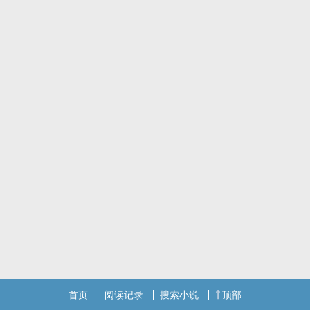
相亲对象表示：不嫁！长得好看有什么用，此人就是一个性.冷淡的大
魔王！
同年，女扮男装的江零进入军队，还来不及追男神，就被迫娶个老
婆。
花娘明察秋毫：打赌！此人娶不到姑娘的，他就是一个货真价实的小
断袖！
某天，大魔王对小断袖说：要不，跟我凑合一下？
对哒，这就是一个小迷妹追大男神，伪魔王撩伪断袖，假夫妇联手打
仗和
首页
阅读记录
搜索小说
顶部