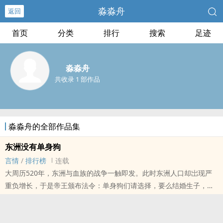
淼淼舟
返回
首页
分类
排行
搜索
足迹
淼淼舟
共收录 1 部作品
淼淼舟的全部作品集
东洲没有单身狗
言情
/
排行榜
连载
大周历520年，东洲与血族的战争一触即发。此时东洲人口却岀现严
重负增长，于是帝王颁布法令：单身狗们请选择，要么结婚生子，要
么死。
林少将回京述职，首要任务就是娶个老婆。