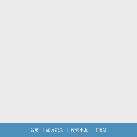
情场老手话剧演员 X 一往情深建筑师
内容标签： 强强 情有独钟 天作之合 甜文
首页
阅读记录
搜索小说
顶部