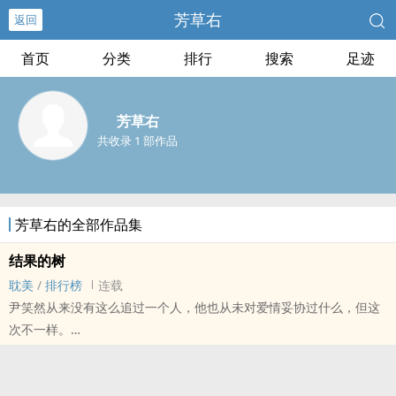
芳草右
返回
首页
分类
排行
搜索
足迹
芳草右
共收录 1 部作品
芳草右的全部作品集
结果的树
耽美
/
排行榜
连载
尹笑然从来没有这么追过一个人，他也从未对爱情妥协过什么，但这
次不一样。
在咖啡厅偶遇的斯文败类，开始参与他的人生。
何清承说他以前喜欢花，但现在喜欢结果的树。
那好，我尹笑然为你种上一棵参天大树！