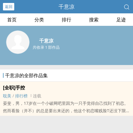
千意凉
返回
首页
分类
排行
搜索
足迹
千意凉
共收录 1 部作品
千意凉的全部作品集
[全职]手控
耽美
/
排行榜
连载
晏斐，男，17岁在一个小破网吧里因为一只手觉得自己找到了初恋。
然而看脸（并不）的总是要出来还的，他这个初恋嘴贱脸T还没下限，
总觉得自己被骗了怎么办？
1.荣耀属于虫爹，ooc属于我。
2.爱看看不看江湖有缘再见？