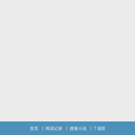
3.欢迎讨论剧情虽然我觉得这文可能没人看，提出的建议会认真考虑
但求不骂_(:зゝ∠)_
内容标签： 强强 都市情缘 欢喜冤家 原著向
首页
阅读记录
搜索小说
顶部