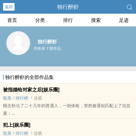
独行醉虾
返回
首页
分类
排行
搜索
足迹
独行醉虾
共收录 7 部作品
独行醉虾的全部作品集
被指婚给对家之后[娱乐圈]
耽美
/
排行榜
连载
顾念秋当了二十几年的普通人，一朝体检，突然被通知匹配上了信息
素；
而且号称对方与他完美契合，绝对的理想恋人，不满意包退；
犯上[娱乐圈]
被忽悠去相亲的顾影帝一进门，看见对面坐着自己的对家……
耽美
/
排行榜
连载
顾念秋：“抱歉，我不喜欢比我小的。”