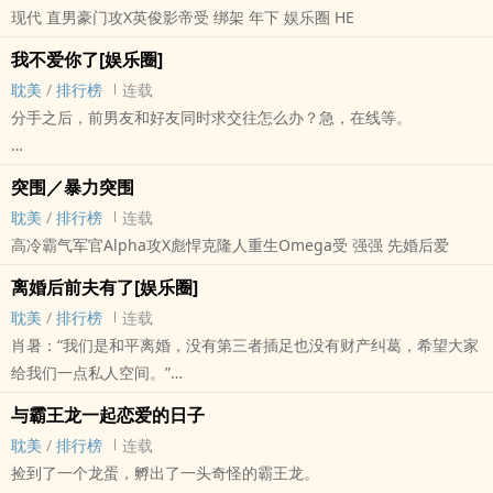
现代 直男豪门攻X英俊影帝受 绑架 年下 娱乐圈 HE
奕铭：“前辈，我也觉得不太合适。”
强制相亲一个月后……
我不爱你了[娱乐圈]
撕得腥风血雨的粉丝：我家哥哥怎么回事？怎么又被拍到和对家同
耽美
/
排行榜
连载
框？？嗯？？？
分手之后，前男友和好友同时求交往怎么办？急，在线等。
娱乐圈A/O，年下醋精小狼狗X顶流高冷病美人，甜，生子，日常
内容标签： 年下 幻想空间 娱乐圈 甜文
属性：两大顶流影帝跟某神秘新人导演之间的修罗场。
突围／暴力突围
耽美
/
排行榜
连载
【观看指南】
高冷霸气军官Alpha攻X彪悍克隆人重生Omega受 强强 先婚后爱
1.追妻火葬场系列，1V1，白越泽×于褚(受)，防盗比例70%；
2.强强，年下，身体到精神，不太虐但爽(吧)；
离婚后前夫有了[娱乐圈]
3.双洁党勿入；
耽美
/
排行榜
连载
肖暑：“我们是和平离婚，没有第三者插足也没有财产纠葛，希望大家
内容标签： 强强 年下 豪门世家 娱乐圈
给我们一点私人空间。”
几天后，付秋野在发布会上回应：“不接受，不甘心，不放手，我会把
与霸王龙一起恋爱的日子
他追回来。”
耽美
/
排行榜
连载
吃瓜群众目不暇接，可惜这对号称娱乐圈第一行动派＋闪婚真爱＋告
捡到了一个龙蛋，孵出了一头奇怪的霸王龙。
白狂魔的夫夫最后还是扯了离婚证。