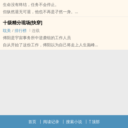
生命没有终结，任务不会停止。
但纵然退无可退，他也不再是孑然一身。
1.椒盐cp，温柔攻vs暴躁受
十级精分现场[快穿]
2.架空、虚构，全文瞎扯淡，仅供娱乐
耽美
/
排行榜
连载
3.微博：盐程八千里
傅阳是宇宙事务所中逆袭组的工作人员
内容标签： 强强 情有独钟 甜文 快穿
自从开始了这份工作，傅阳以为自己将走上人生巅峰
打脸白富美、逆袭高富帅
但是，他遇见了一个神经病
问：大家都是鱼，凭什么你这么闲？
傅阳：因为我有老攻啊^_^
又名《男主的一百零一种死法》、《老攻是个深井冰》、《系统是个
坑》等
首页
阅读记录
搜索小说
顶部