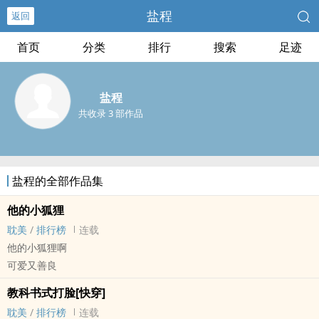
盐程
返回
首页
分类
排行
搜索
足迹
盐程
共收录 3 部作品
盐程的全部作品集
他的小狐狸
耽美
/
排行榜
连载
他的小狐狸啊
可爱又善良
教科书式打脸[快穿]
耽美
/
排行榜
连载