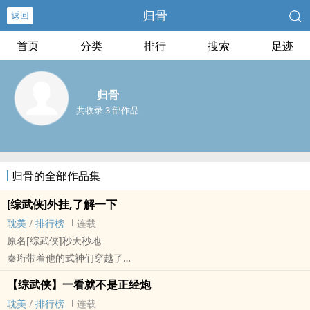
归骨
返回
首页
分类
排行
搜索
足迹
归骨
共收录 3 部作品
归骨的全部作品集
[综武侠]外挂,了解一下
耽美
/
排行榜
连载
原名[综武侠]秒天秒地
秦珩带着他的式神们穿越了
又有阴谋？没关系，开阴阳眼看。
【综武侠】一看就不是正经炮
又有命案？没问题，叫死者自己说。
耽美
/
排行榜
连载
又有不服？别担心，让式神们突突他。