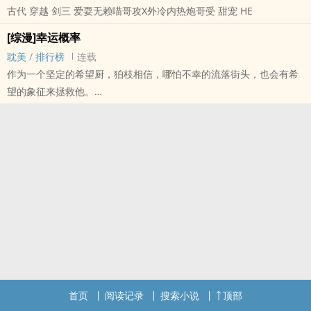
古代 穿越 剑三 爱耍无赖喵哥攻X外冷内热炮哥受 甜宠 HE
不过……一堆搞基的式神，咋就这么让人恨呢！
香帅：“没关系，你还有我。”
[综漫]幸运概率
秦珩：“……”
耽美
/
排行榜
连载
内容标签： 武侠 强强 天之骄子 甜文
作为一个坚定的希望厨，狛枝相信，哪怕不幸的流落街头，也会有希
望的象征来拯救他。
跟着希望的象征加入港口，和意大利彭格列互争地盘，驱使十万个御
坂妹妹，摧毁某培养机构White Room……
虽然都是坏事，但一切都是为了极致的希望。
哒宰：等等，希望的象征？我？
……
群聊[世界第一聪明人]
费佳：啊啊啊，哒宰不和我搞事，变得好无聊。
最爱棉花糖：你可以参考隔壁世界，就会发现有狛枝君的哒宰是多么
可爱。
世界第一侦探：现在哒宰是我们侦探社的人！
一方大爷：救出了御坂妹妹，我欠你一个人情@蟹肉~罐头~
首页
阅读记录
搜索小说
顶部
人与人的平等：提议，将@蟹肉~罐头~ 踢出群聊