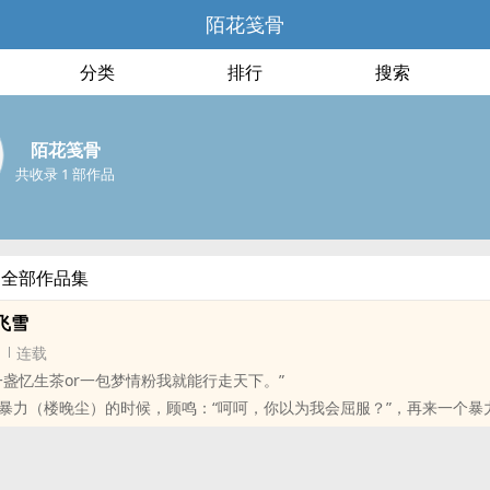
陌花笺骨
分类
排行
搜索
陌花笺骨
共收录 1 部作品
的全部作品集
飞雪
连载
一盏忆生茶or一包梦情粉我就能行走天下。”
暴力（楼晚尘）的时候，顾鸣：“呵呵，你以为我会屈服？”，再来一个暴
“呵呵，你以为我会不屈服？好死不如赖活着。”
招听故事，后期各种被耍扒自己的故事。
，无心之人，有恨会伤，可惜无爱。