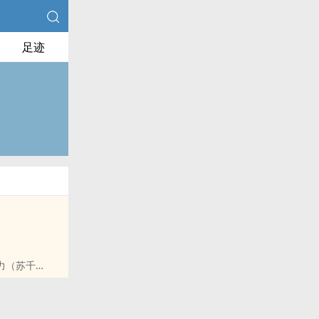
足迹
力（苏千