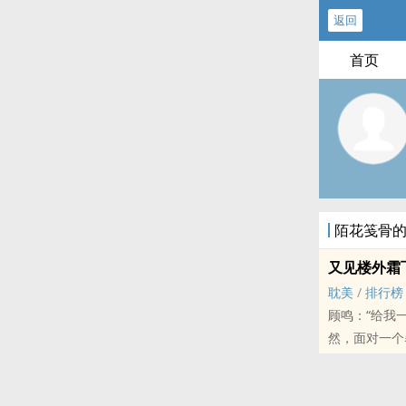
返回
首页
陌花笺骨
又见楼外霜
耽美
/
排行榜
顾鸣：“给我
然，面对一个
璟），顾鸣：
前期各种耍贱
注，顾鸣无心