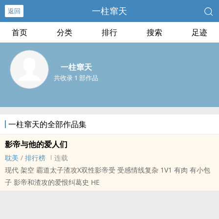
一柱窜天
返回
首页
分类
排行
搜索
足迹
一柱窜天
共收录 1 部作品
一柱窜天的全部作品集
影帝与他的爱人们
耽美
/
排行榜
连载
现代 架空 霸道太子渣攻X双性影帝受 受感情线复杂 1V1 有肉 有小包
子 影帝和渣攻的爱恨纠葛史 HE