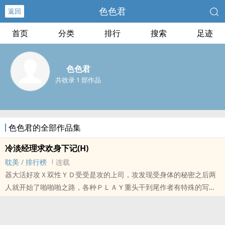
‎‌­色‌‍色­君
返回
首页
分类
排行
搜索
足迹
‎‌­色‌‍色­君
共收录 1 部作品
‎‌­色‌‍色­君的全部作品集
冷淡经理求欢身下记(H)
耽美
/
排行榜
连载
器大活好攻Ｘ双性ＹＤ受受是攻的上司，攻发现受身体的秘密之后两
人就开始了啪啪啪之路，各种ＰＬＡＹ重头干到尾作者有特殊的写文
技巧