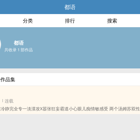
都语
分类
排行
搜索
都语
共收录 1 部作品
部作品集
连载
雅冷静完全专一淡漠攻X嚣张狂妄霸道小心眼儿痴情敏感受 两个汤姆苏双性人