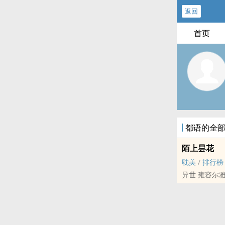
返回
首页
都语的全
陌上昙花
耽美
/
排行榜
异世 雍容尔