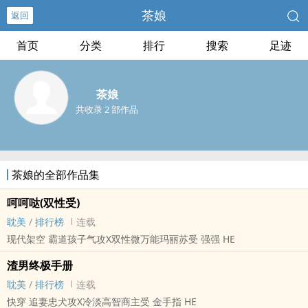
茶娘
返回
首页
分类
排行
搜索
足迹
茶娘
共收录 2 部作品
茶娘的全部作品集
呵呵哒(双性受)
耽美
/
排行榜
连载
现代架空 霸道孩子气攻X双性微万能玛丽苏受 强强 HE
渣男终极手册
耽美
/
排行榜
连载
快穿 追妻忠犬攻X冷淡高智商主受 金手指 HE