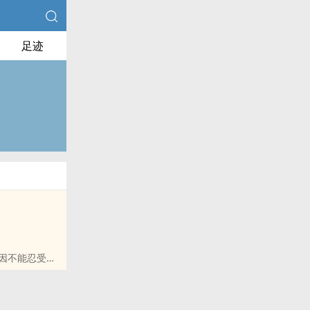
足迹
因不能忍受公
江峻维护了刺
！葛言发现江
 强取豪夺