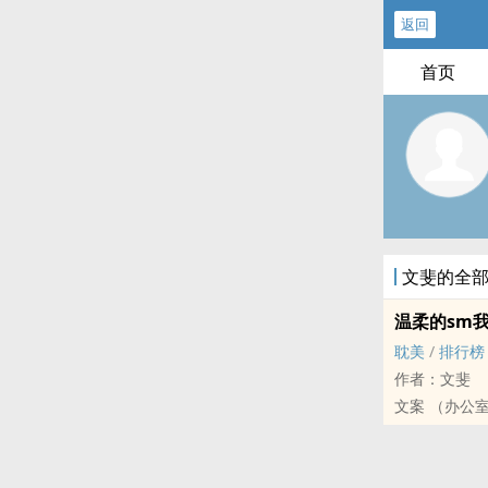
返回
首页
文斐的全
温柔的sm
耽美
/
排行榜
作者：文斐
文案 （办公
司种种变态的
儿头的葛言，
峻居然是GA