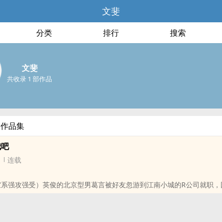
文斐
分类
排行
搜索
文斐
共收录 1 部作品
部作品集
我吧
连载
室系强攻强受）英俊的北京型男葛言被好友忽游到江南小城的R公司就职，
制度而爆走，与空降的部门总监江峻发生了矛盾。但在一次突发事件后，
两人的关系因此发生了剧烈的转变，而转变的原因竟然是一次酒后的SEX
Y，但对方却是个想把他压倒的1。内容标签：都市情缘 欢喜冤家 前世今生