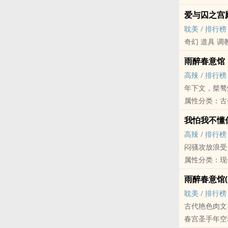
爱与囚之宫殿
耽美
/
排行榜
奇幻 道具 ‍调‎​教‍‎‌
雨醉春意馆
‎​高‎‍​辣‌​‌
/
排行榜
年下文，桀骜
属性分类：古
关键字：年空翠
我怕我不懂
春宫圣手年空
‎​高‎‍​辣‌​‌
/
排行榜
暗恋其多年的
闷骚攻放浪受
可惜‍调‎​教
属性分类：现
文跟春宫图有
关键字：梁拙
雨醉春意馆(
暗恋就是外闷
耽美
/
排行榜
暗恋也是外骚
古代艳色​­肉‎
暗恋其实就是
春宫圣手年空
闷骚攻x放浪