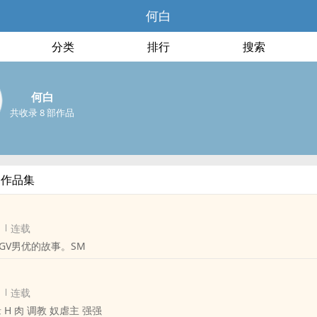
何白
分类
排行
搜索
何白
共收录 8 部作品
部作品集
连载
GV男优的故事。SM
连载
肉 ‍调‎​教‍‎‌ 奴虐主 强强