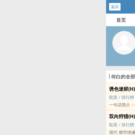
返回
首页
何白的全
诱色迷狱(H)
耽美
/
排行榜
一句话简介：
双向狩猎(H)
耽美
/
排行榜
现代 都市情缘 H 