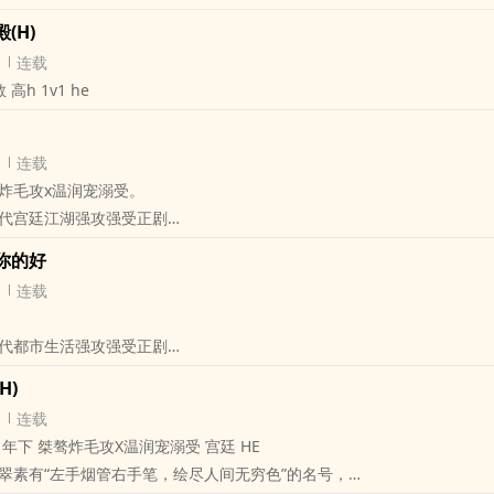
(H)
连载
 ‌高­‌h​‍ 1v1 he
连载
炸毛攻x温润宠溺受。
代宫廷江湖强攻强受正剧
 颜色 印原 画盏
你的好
翠素有“左手烟管右手笔，绘尽人间无穷色”的名号，
连载
徒弟颜色终有一朝忍不住将其囚禁，
‍‎‌伊始便遇到了老情敌的挑衅。画春宫图的师徒俩的艳色床笫纠葛。
代都市生活强攻强受正剧
关，尝试了一下古代艳色文
 杜春生
H)
内骚的腹黑伪直男幻想与朱砂痣的幸福生活；
连载
内闷的粗俗缺心眼幻想与白月光的幸福生活。
文‌ 年下 桀骜炸毛攻X温润宠溺受 宫廷 HE
饭渣子与蚊子血求之不得的故事。
翠素有“左手烟管右手笔，绘尽人间无穷色”的名号，
受 注：正文剧情番外肉。