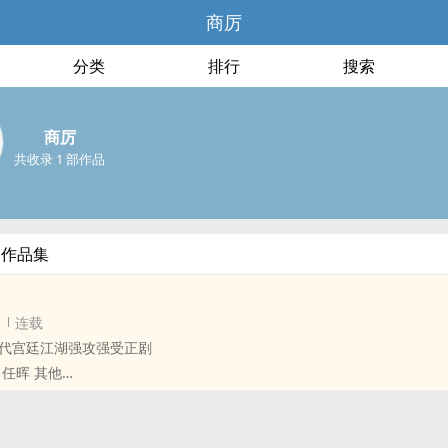
商厉
分类
排行
搜索
商厉
共收录 1 部作品
部作品集
连载
代宫廷江湖强攻强受正剧
 任晖 其他
带大的奶娃娃，怎么转眼间成了敌国的奸细朝堂的蛀虫
心教育努力栽培，却养出了一条黑心白眼狼，这教人如何忍得下