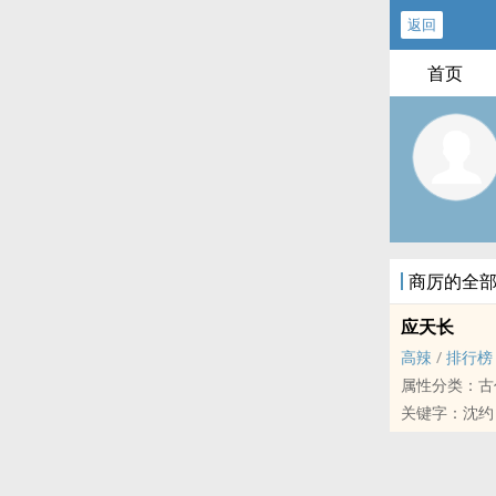
返回
首页
商厉的全
应天长
‌​‎高‎辣​‍‎
/
排行榜
属性分类：古
关键字：沈约
文案：
明明是他从小
亏他十多年悉