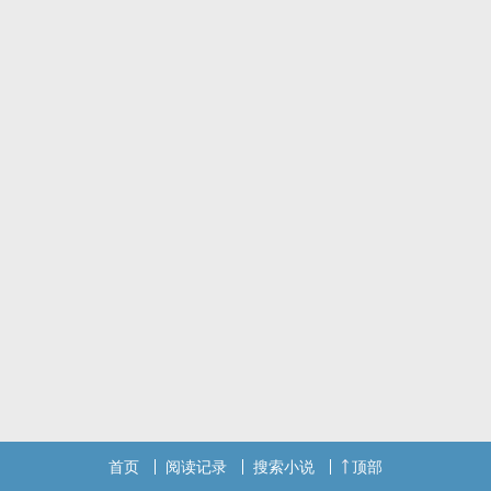
而雷诺却糊里糊涂跟了刘荣
这是一部同性恋的故事，我不太喜欢写男女的恋爱，我知道我这个人
无法坚持下去，
故事情节不是每个人都能得到幸福，人生亦是如此，不爱与爱总是纠
缠在一起，直到化为一缕残梦。
首页
阅读记录
搜索小说
顶部