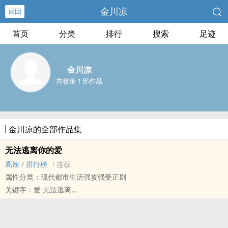
金川凉
返回
首页
分类
排行
搜索
足迹
金川凉
共收录 1 部作品
金川凉的全部作品集
无法逃离你的爱
‌‍‎高​‎辣‎‍
/
排行榜
连载
属性分类：现代都市生活强攻强受正剧
关键字：爱 无法逃离
当初的雷诺一眼看上了小小酒吧的欧阳逸，带著他走上最红的星途，
雷诺爱他，跟他说自己爱他，却没有得到回音，躲了欧阳3年，2人再
次遇见，欧阳被下药，却跟雷诺1夜情