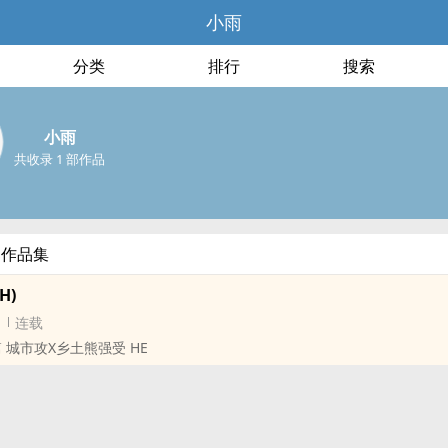
小雨
分类
排行
搜索
小雨
共收录 1 部作品
部作品集
H)
连载
­短篇 城市攻X乡土熊强受 HE