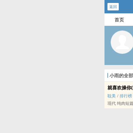
返回
首页
小雨的全
就喜欢操你(
耽美
/
排行榜
现代 ‌纯­‍肉‍