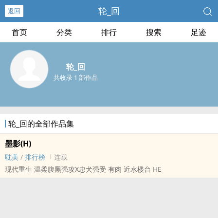
轮_回
返回
首页
分类
排行
搜索
足迹
轮_回
共收录 1 部作品
轮_回的全部作品集
墨影(H)
耽美
/
排行榜
连载
现代重生 温柔腹黑强攻X忠犬强受 有肉 近水楼台 HE