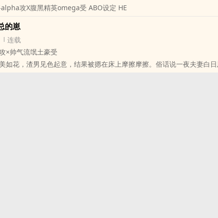
lpha攻X腹黑精英omega受 ABO设定 HE
，您终于忍受不了蒋玉斌蛮横无理，挥霍无度，还有个来路不明的私生子
丫的，老子才是受害者，他准备拿着老子的钱养新的肌肉男啦！
总的崽
您准备怎么办呢？
连载
谁让我年老色衰了呢，明天就回工地搬砖吧。
攻×帅气流氓土豪受
美如花，渣男见色起意，结果被摁在床上摩擦摩擦。俗话说一夜夫妻白日
恩。某天，渣男的白月光成了寡妇，霸总头顶绿意盎然。
婚姻合法，攻受都只有彼此。
归来，渣男疑似破产，带着小崽子风里雨里送快递。
会生子。
我要报复你，要钱可以，取悦我。
，爷不差钱。
子 豪门世家 婚恋 甜文
死要面子活受罪。
那你把抚养费给我吧。
者慎入！
子 豪门世家 情有独钟 甜文