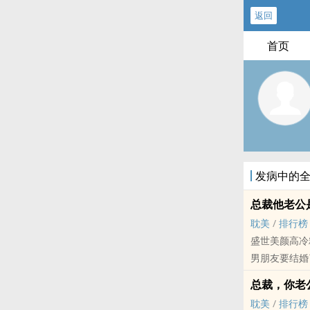
返回
首页
发病中的
总裁他老公
耽美
/
排行榜
盛世美颜高冷
男朋友要结婚
多年后：惊爆
总裁，你老
婚变终于来临
耽美
/
排行榜
得不说的爱情