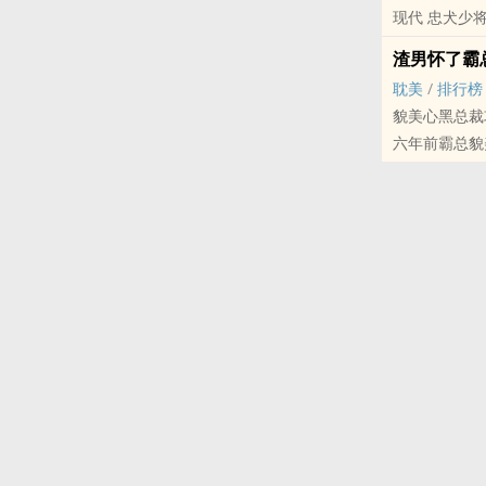
现代 忠犬少将a
记者：刘大佬
刘大佬：滚你
渣男怀了霸
记者：……那
耽美
/
排行榜
刘大佬：唉，
貌美心黑总裁
六年前霸总貌
注：
百夜夫妻一日
1.设定同性
六年后，霸总
2.双性受，
霸总：穷鬼，
渣男：不需要
内容标签： 生
霸总：呵呵，
渣男：也对，
注：生子，雷
内容标签： 生