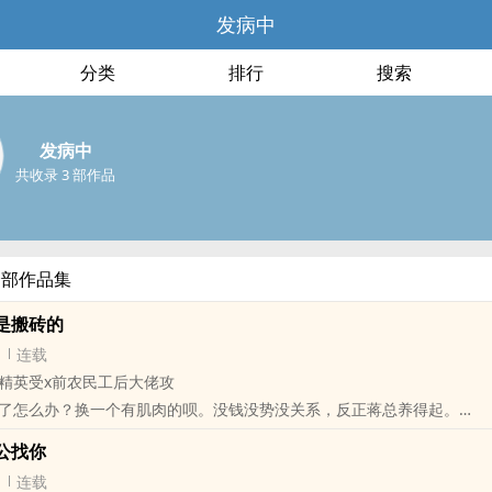
发病中
分类
排行
搜索
发病中
共收录 3 部作品
全部作品集
是搬砖的
连载
精英受x前农民工后大佬攻
了怎么办？换一个有肌肉的呗。没钱没势没关系，反正蒋总养得起。
！豪门大佬深夜发出灵魂拷问：男人为什么有钱就变坏！
公找你
，众狗仔已想好标题“功成名就终抛妻，农民工和精英男童话破碎”、“刘
连载
悲剧”、“嫁人为什么要嫁有钱人”……