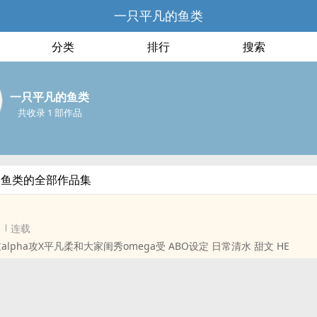
一只平凡的鱼类
分类
排行
搜索
一只平凡的鱼类
共收录 1 部作品
的鱼类的全部作品集
连载
alpha攻X平凡柔和大家闺秀omega受 ABO设定 日常清水 甜文 HE