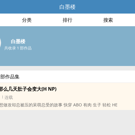
白墨楼
分类
排行
搜索
白墨楼
共收录 1 部作品
全部作品集
么几天肚子会变大(H NP)
连载
 想做攻却总被压的呆萌总受的故事 快穿 ABO 有肉 生子 轻松 HE