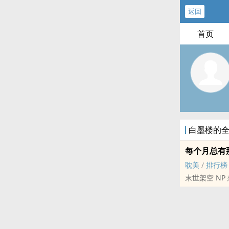
返回
首页
白墨楼的
每个月总有那
耽美
/
排行榜
末世架空 NP