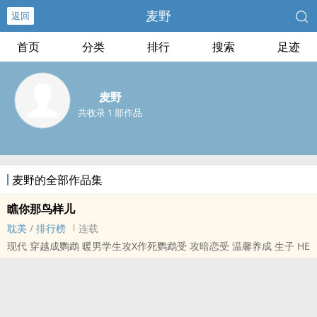
麦野
返回
首页
分类
排行
搜索
足迹
麦野
共收录 1 部作品
麦野的全部作品集
瞧你那鸟样儿
耽美
/
排行榜
连载
现代 穿越成鹦鹉 暖男学生攻X作死鹦鹉受 攻暗恋受 温馨养成 生子 HE