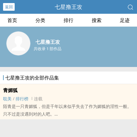
七星撸王攻
返回
首页
分类
排行
搜索
足迹
七星撸王攻
共收录 1 部作品
七星撸王攻的全部作品集
青媚狐
耽美
/
排行榜
连载
陌青是一只青媚狐，但是千年以来似乎失去了作为媚狐的淫性一般。
只不过是没遇到对的人吧。
每日自己大黑狼师父回家都会闻到师父身上浓重的不同的脂粉味，难
怪当初新婚在即新娘却跑了，所以陌青下定决心，要把自己的第一次
留给自己心爱的人。古风妖魔温馨文。