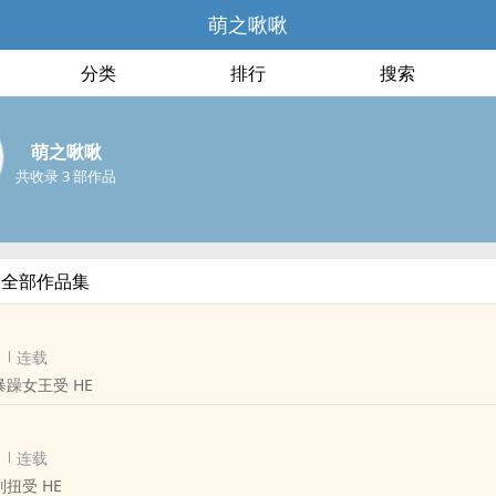
萌之啾啾
分类
排行
搜索
萌之啾啾
共收录 3 部作品
的全部作品集
连载
躁女王受 HE
连载
扭受 HE