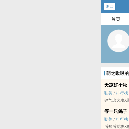
返回
首页
萌之啾啾
天凉好个秋
耽美
/
排行榜
健气忠犬攻X暴
等一只鸽子
耽美
/
排行榜
后知后觉攻X别