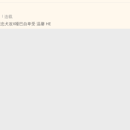
连载
忠犬攻X哑巴自卑受 温馨 HE