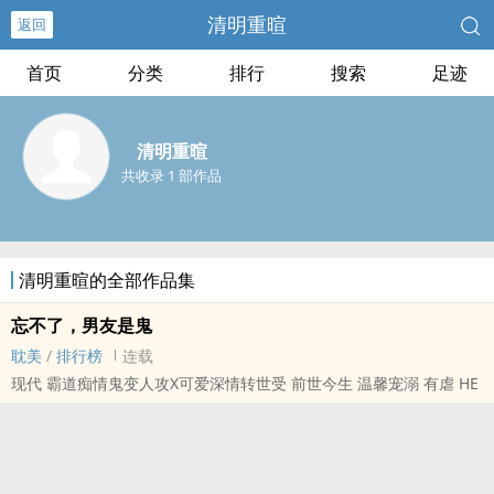
清明重暄
返回
首页
分类
排行
搜索
足迹
清明重暄
共收录 1 部作品
清明重暄的全部作品集
忘不了，男友是鬼
耽美
/
排行榜
连载
现代 霸道痴情鬼变人攻X可爱深情转世受 前世今生 温馨宠溺 有虐 HE