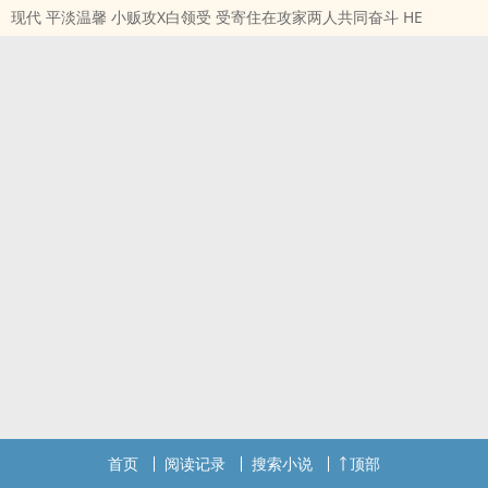
现代 平淡温馨 小贩攻X白领受 受寄住在攻家两人共同奋斗 HE
本来拥有特别资质的他可以红遍那眠花宿柳之地,不料,
一个意外,一场报复让他出现在至高无上的王爷面前.
因为这个意外他受到严苛的训练,
因为这场意外他的命发生现改变,然而以色侍人却永远不会改变......
首页
阅读记录
搜索小说
顶部