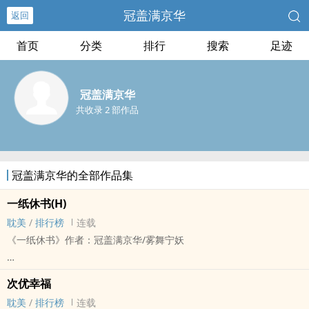
冠盖满京华
返回
首页
分类
排行
搜索
足迹
冠盖满京华
共收录 2 部作品
冠盖满京华的全部作品集
一纸休书(H)
耽美
/
排行榜
连载
《一纸休书》作者：冠盖满京华/雾舞宁妖
巨虐 ‎调­‍教​​系小倌文
次优幸福
耽美
/
排行榜
连载
清桑,是欢馆的孩子.欢馆,.一听这名字就知道是寻欢作乐之地.