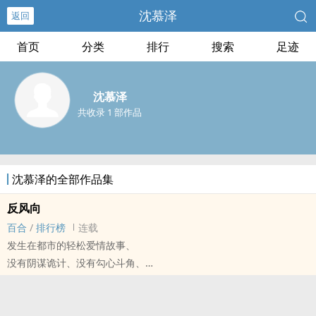
沈慕泽
返回
首页
分类
排行
搜索
足迹
沈慕泽
共收录 1 部作品
沈慕泽的全部作品集
反风向
百合
/
排行榜
连载
发生在都市的轻松爱情故事、
没有阴谋诡计、没有勾心斗角、
小温馨小感动加小搞怪、
目的是戳萌点啊戳萌点！握拳！