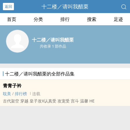
十二楼／请叫我醋栗
返回
首页
分类
排行
搜索
足迹
十二楼／请叫我醋栗
共收录 1 部作品
十二楼／请叫我醋栗的全部作品集
青青子衿
耽美
/
排行榜
连载
古代架空 穿越 皇子攻X认真受 攻宠受 宫斗 温馨 HE