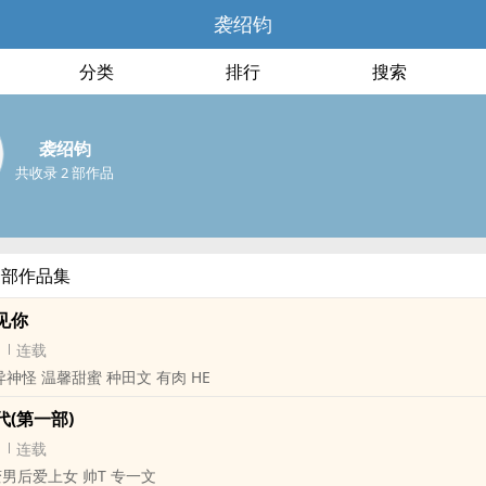
袭绍钧
分类
排行
搜索
袭绍钧
共收录 2 部作品
全部作品集
见你
连载
异神怪 温馨甜蜜 种田文 有肉 HE
(第一部)
连载
古代架空 女变男后爱上女 帅T 专一文