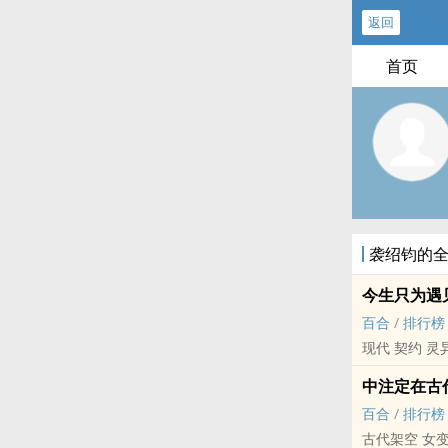
返回
首页
袭绍钧的
今生只为遇
百合
/
排行榜
现代 契约 灵
中注定在古代
百合
/
排行榜