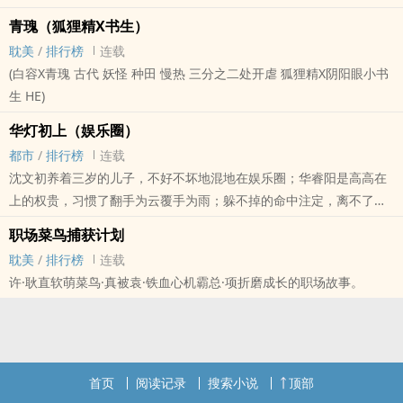
青瑰（狐狸精X书生）
耽美
/
排行榜
连载
(白容X青瑰 古代 妖怪 种田 慢热 三分之二处开虐 狐狸精X阴阳眼小书
生 HE)
华灯初上（娱乐圈）
都市
/
排行榜
连载
沈文初养着三岁的儿子，不好不坏地混地在娱乐圈；华睿阳是高高在
上的权贵，习惯了翻手为云覆手为雨；躲不掉的命中注定，离不了的
相知相识，君如佳酿，愿醉其中。【2015新更番外·华少良篇】最近在
职场菜鸟捕获计划
写攻城略地，突然很怀念写华灯的日子，所以，终于写了小叔华少良
耽美
/
排行榜
连载
的故事。——城略地（娱乐圈）》【华灯平行篇·2015新更】欢迎来
许·耿直软萌菜鸟·真被袁·铁血心机霸总·项折磨成长的职场故事。
戳！
首页
阅读记录
搜索小说
顶部