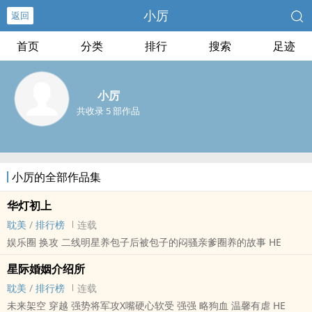
小厉
返回
首页
分类
排行
搜索
足迹
小厉
共收录 5 部作品
小厉的全部作品集
华灯初上
耽美
/
排行榜
连载
娱乐圈 换攻 二线明星养包子后被包子的闷骚亲爹圈养的故事 HE
星际婚姻介绍所
耽美
/
排行榜
连载
未来架空 穿越 强势将军攻X嘴硬心软受 强强 略狗血 温馨有虐 HE