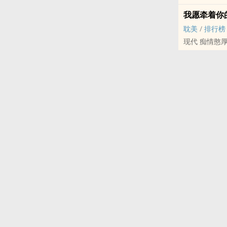
我愿牵着你
耽美
/
排行榜
现代 痴情憨