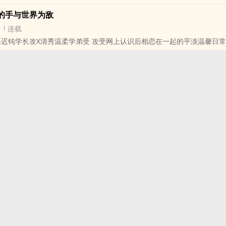
的手与世界为敌
连载
厚迟钝学长攻X清秀温柔学弟受 攻受网上认识后相恋在一起的平淡温馨日常 