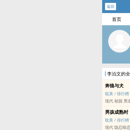
返回
首页
李泊文的
奔狼与犬
耽美
/
排行榜
现代 校园 黑
男孩成熟时
耽美
/
排行榜