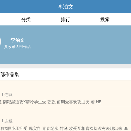
李泊文
分类
排行
搜索
李泊文
共收录 3 部作品
全部作品集
连载
道 阴狠黑道攻X清冷学生受 强强 前期受喜欢攻朋友 虐 HE
连载
现代 隐忍暗恋攻X胆小压抑受 现实向 青春纪实 竹马 攻受互相喜欢却没有表现出来 BE