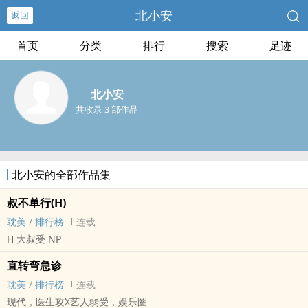
北小安
返回
首页
分类
排行
搜索
足迹
北小安
共收录 3 部作品
北小安的全部作品集
叔不单行(H)
耽美
/
排行榜
连载
H 大叔受 NP
直转弯急诊
耽美
/
排行榜
连载
现代，医生攻X艺人弱受，娱乐圈