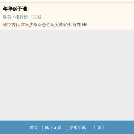
年华赋予谁
耽美
/
排行榜
连载
架空古代 富家少爷暗恋竹马突遭家变 有肉 HE
首页
阅读记录
搜索小说
顶部