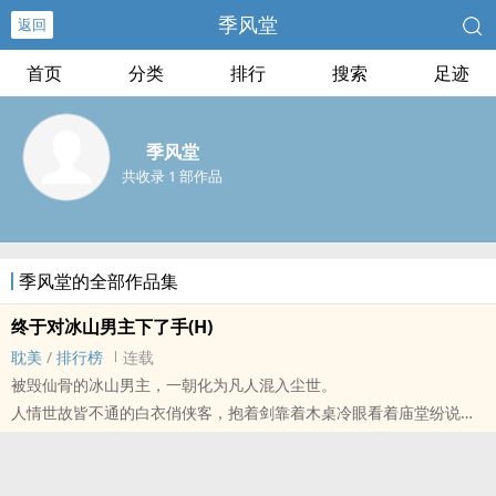
季风堂
返回
首页
分类
排行
搜索
足迹
季风堂
共收录 1 部作品
季风堂的全部作品集
终于对冰山男主下了手(H)
耽美
/
排行榜
连载
被毁仙骨的冰山男主，一朝化为凡人混入尘世。
人情世故皆不通的白衣俏侠客，抱着剑靠着木桌冷眼看着庙堂纷说，
神秘的背景，惊人的身手，冰冻众人的气场。
殊不知在碰上的好友们眼里，
逐个看透他里外都是个刚剥壳的鸡蛋，嫩生白滑。总受NP