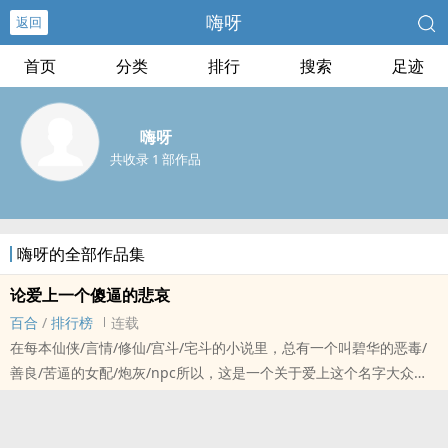
嗨呀
返回
首页
分类
排行
搜索
足迹
嗨呀
共收录 1 部作品
嗨呀的全部作品集
论爱上一个傻逼的悲哀
百合
/
排行榜
连载
在每本仙侠/言情/修仙/宫斗/宅斗的小说里，总有一个叫碧华的恶毒/
善良/苦逼的女配/炮灰/npc所以，这是一个关于爱上这个名字大众化
的叫碧华的傻逼的故事……
九川看上了碧华，碧华是个傻逼。