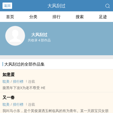
大风刮过
返回
首页
分类
排行
搜索
足迹
大风刮过
共收录 4 部作品
大风刮过的全部作品集
如意蛋
耽美
/
排行榜
连载
腹黑年下攻X为老不尊受 HE
又一春
耽美
/
排行榜
连载
我叫马小东，是个英俊潇洒玉树临风的有为青年。某一天跟宝贝女朋