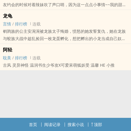
友约会的时候对着辣妹吹了声口哨，因为这一点点小事情~~我的甜心
居然咒我天打五雷轰~~我还真的~~被天打五雷轰了~~~
龙龟
阎王殿的天谴科为了弥补错误给我重新找个身体做小王爷。
言情
/
排行榜
连载
我的乖乖啊，小王爷居然是个断袖！靠！没有关系，老天把使命交给
鹌鹑族的公主安涴涴被龙族太子悔婚，愤怒的她发誓复仇，她在龙族
我。扭曲的，老子替他纠正过来。干过的缺德事情由老子变成阴德。
与蛟族大战中趁乱捡回一枚龙蛋孵化，想把孵出的小龙当成自己奴
主攻 np 虐 好看
隶。
阿轻
但是为什么龙蛋中会孵出一只龟？
耽美
/
排行榜
连载
古风 灵异神怪 温润书生少爷攻X可爱呆萌狐妖受 温馨 HE 小推
首页
阅读记录
搜索小说
顶部