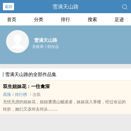
雪满天山路
返回
首页
分类
排行
搜索
足迹
雪满天山路
共收录 1 部作品
雪满天山路的全部作品集
双生姐妹花：一往禽深
‌­​高­辣‍
/
排行榜
连载
无忧无虑的姐妹花，姐姐遭遇山贼凌虐，妹妹误入青楼，经过命运的
转折，她们又该何去何从……
NP ‌­​高­辣‍