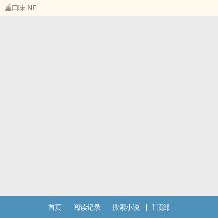
重口味 NP
年轻总裁。
沙穆，大亨的第二子，为人风流，对美女喜爱有加，号称“不败花少”
的赌场一霸。
传闻凭空冒出一个叫赌坛大亨“老爸”而非“干爹”的女儿。
传闻大亨的两子对其妹宠到不可理喻。
有
首页
阅读记录
搜索小说
顶部