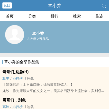
覃小乔
返回
首页
分类
排行
搜索
足迹
覃小乔
共收录 2 部作品
覃小乔的全部作品集
哥哥们,别急(H)
耽美
/
排行榜
连载
【温馨提示：本文重口味，纯洁滴童鞋慎入。】
尤纱，作为赌坛大亨的义女之一，美其名曰跻身上流社会，实则必须
使尽各种手段为干爹收集情报。
哥哥们，别急
混迹在男人圈里面，她游刃有余，哄得众多男人为其神魂颠倒。
­高‌‍‍辣​­
/
排行榜
连载
左辰，大亨的第一子，行事果断狠辣，房地产行业号称“雷霆一击”的