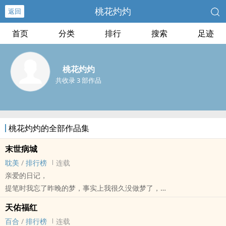
桃花灼灼
返回
首页
分类
排行
搜索
足迹
桃花灼灼
共收录 3 部作品
桃花灼灼的全部作品集
末世病城
耽美
/
排行榜
连载
亲爱的日记，
提笔时我忘了昨晚的梦，事实上我很久没做梦了，
也许一年？两年？我不确定，反正这里只剩杀戮和黑暗，
天佑福红
谁会在乎过了多久，日子已经不能再糟了，不是吗？
百合
/
排行榜
连载
我们不再庆生和过节，没有圣诞树和礼物，