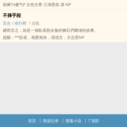
面瘫Tx傻气P 古色古香 江湖恩怨 虐 NP
没有贵得离谱的蛋糕和吵吵闹闹的鼻涕虫小鬼……
好吧，我有点想念那些烦人的小鬼，但又如何？
不择手段
这世上已没有真正的’人类’，是的，曾经主宰一切的’人类’，
百合
/
排行榜
连载
用母亲的话来说，我们是踩着亲人和朋友血肉存活下来的罪犯，
總而言之，就是一個臥底熟女被絆腳石們圍堵的故事。
在走到尽头的黑白世界中持续挖掘希望的亡徒者，
提醒：**卧底，相爱相杀，强强文，主总受NP
噢，母亲在喊我了，下一场巡守是我的初征，祝我好运，日记！
内容标签： 强强 恐怖 都市情缘 末世
首页
阅读记录
搜索小说
顶部