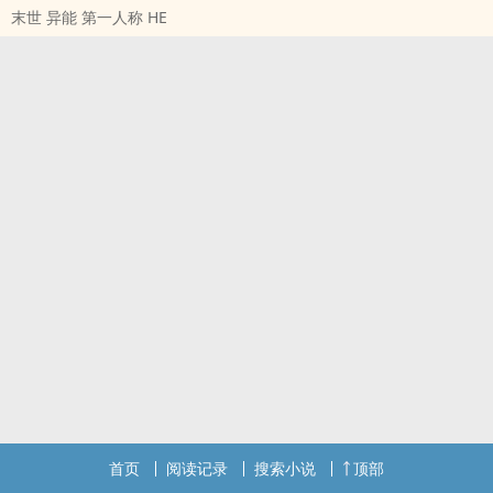
末世 异能 第一人称 HE
首页
阅读记录
搜索小说
顶部