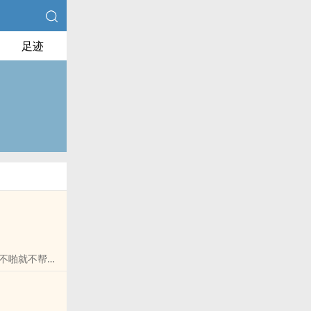
足迹
不啪就不帮我
不要胁我上床