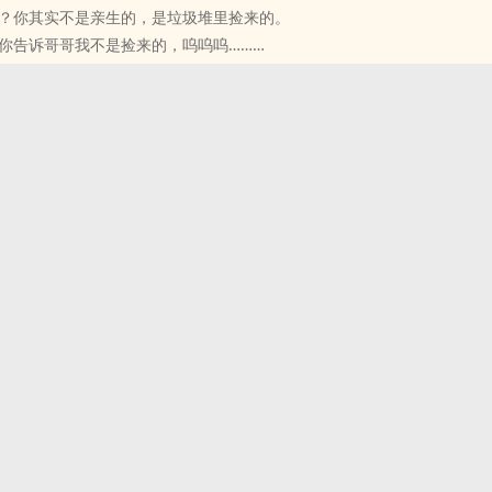
？你其实不是亲生的，是垃圾堆里捡来的。
你告诉哥哥我不是捡来的，呜呜呜……
是捡来的！
你要是敢跟小毛孩谈恋爱，我就把绑起来，让永远都不能出去浪！
哥～求别黑化……
让所有人都羡慕的哥哥，后来她知道他是捡来的，便对他千般万般的好，
哥哥好烦人，开心只是收了帅哥的礼物竟然绑了她，将她推上了床，用‍​精​­液
，还没完没了了，做尽了羞羞的事，只是跟男服务生不小心撞到了，哥哥