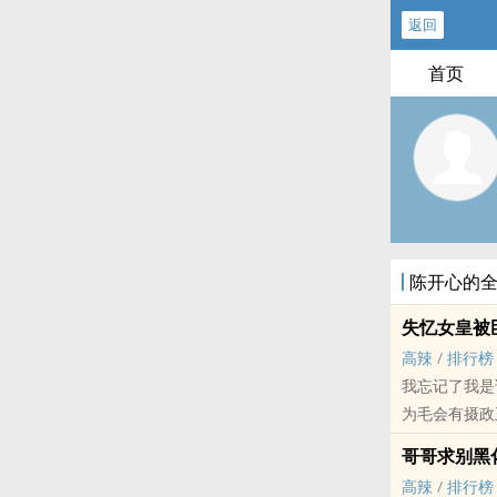
返回
首页
陈开心的
失忆女皇被
‌​‍高‍‍辣‍‎­
/
排行榜
我忘记了我是
为毛会有摄政
管理朝政……
哥哥求别黑
那个温润如玉
‌​‍高‍‍辣‍‎­
/
排行榜
NP ‍­高​​H‍­