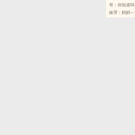
哥：你知道吗
妹哭：妈妈～
妈：其实你哥
哥妹：=.=!
哥：陈开心！
妹惊恐：别！
陈开心有一个
很温柔，长大后
子撑得鼓鼓的