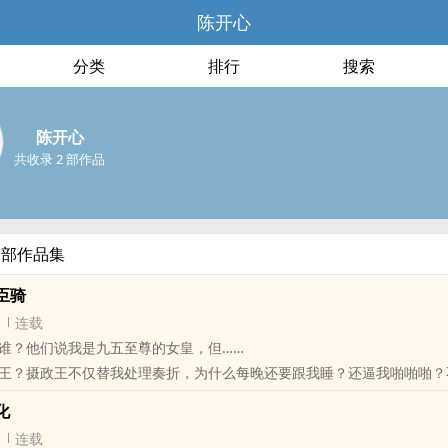
陈开心
分类
排行
搜索
陈开心
共收录 2 部作品
全部作品集
臣骑
连载
谁？他们说我是九五至尊的女皇，但……
王？摄政王不仅替我处理奏折，为什么每晚还要跟我睡？还逼我啪啪啪？
化
的男子是谁？丞相之子？！什么？！还是我的男宠？ 你你……你别过来！
连载