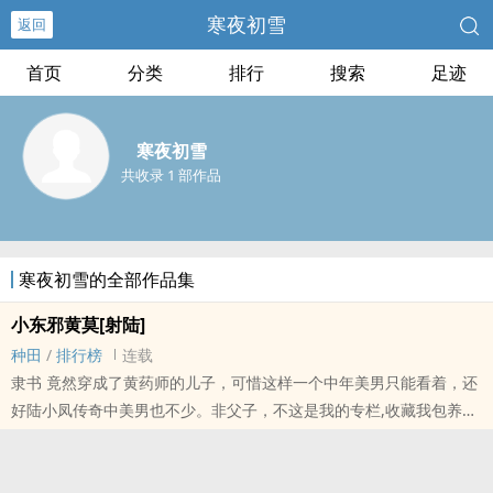
寒夜初雪
返回
首页
分类
排行
搜索
足迹
寒夜初雪
共收录 1 部作品
寒夜初雪的全部作品集
小东邪黄莫[射陆]
种田
/
排行榜
连载
隶书 竟然穿成了黄药师的儿子，可惜这样一个中年美男只能看着，还
好陆小凤传奇中美男也不少。非父子，不这是我的专栏,收藏我包养我
吧。 ..__. ...?
各位书友要是觉得《小东邪黄莫[射陆]》还不错的话请不要忘记向您
群和微博里的朋友推荐哦！《小东邪黄莫[射陆]》作者：寒夜初雪享